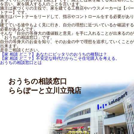
を言い、家を購入する人のことを言います。
施主は家づくりの主役で、家を建てる工務店やハウスメーカーは【パー
トナー】です。
施主はパートナーをリードして、指示やコントロールをする必要があり
ます。
建てている途中もよく見に行き、自分の理想に近づいているか確認する
必要があるんです。
そんな『自分の等身大の価値観と意見』を手に入れることが出来るのが
「おうちの相談窓口」です。
自分の等身大のお金を知り、そのお金の中で理想を追求していくことが
出来ます。
是非ご相談ください。
【家 相談 どこ？】あなたにピッタリのおうちの種類は？
【家 相談 どこ？】不安定な時代だからこそ住宅購入を考える。
おうちの相談窓口とは
おうちの相談窓口
ららぽーと立川立飛店