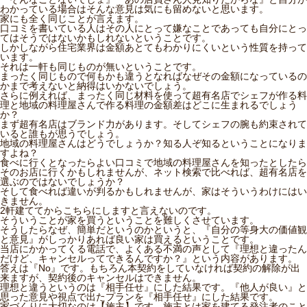
わかっている場合はそんな意見は気にも留めないと思います。
家にも全く同じことが言えます。
口コミを書いている人はその人にとって嫌なことであっても自分にとっ
てはそうではないかもしれないということです。
しかしながら住宅業界は金額あとてもわかりにくいという性質を持って
います。
それは一軒も同じものが無いということです。
まったく同じもので何もかも違うとなればなぜその金額になっているの
かまで考えないと納得はいかないでしょう。
さらに例えれば、まったく同じ材料を使って超有名店でシェフが作る料
理と地域の料理屋さんで作る料理の金額差はどこに生まれるでしょう
か？
まず超有名店はブランド力があります。そしてシェフの腕も約束されて
いると誰もが思うでしょう。
地域の料理屋さんはどうでしょうか？知る人ぞ知るということになりま
すよね？
食べに行くとなったらよい口コミで地域の料理屋さんを知ったとしたら
そのお店に行くかもしれませんが、ネット検索で比べれば、超有名店を
選ぶのではないでしょうか？
そして食べれば違いが判るかもしれませんが、家はそういうわけにはい
きません。
2軒建ててからこちらにしますと言えないのです。
そういうことが家を買うということを難しくさせています。
そうしたらなぜ、簡単だというのかというと、『自分の等身大の価値観
と意見』がしっかりあれば良い家は買えるということです。
当店にかかってくる電話で、よくある不満の声として『理想と違ったん
だけど、キャンセルってできるんですか？』という内容があります。
答えは『No』です。もちろん本契約をしていなければ契約の解除が出
来ますが、契約後のキャンセルはできません。
理想と違うというのは『相手任せ』にした結果です。『他人が良い』と
思った意見や視点で出たプランを『相手任せ』にした結果です。
家づくりに大切なのは【施主】です。施主とは家を建てる発注者のこと