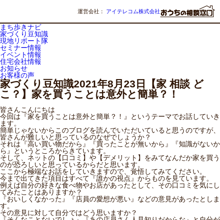
運営会社：
アイテレコム株式会社
まち歩きナビ
家づくり豆知識
現地リポート隊
セミナー情報
イベント情報
住宅会社情報
お知らせ
お客様の声
家づくり豆知識
2021年8月23日
【家 相談 ど
こ？】家を買うことは意外と簡単？！
皆さんこんにちは
今回は『家を買うことは意外と簡単？！』というテーマでお話していき
ます。
簡単じゃないからこのブログを読んでいただいていると思うのですが、
皆さんが難しいと思っているのなぜでしょうか？
それは『高い買い物だから』『買ったことが無いから』『知識がないか
ら』というところからきています。
そして、ネットの【口コミ】や【デメリット】をみてなんだか家を買う
のが恐ろしいと思っているからだと思います。
ここから極端なお話をしていきますので、覚悟してみてください。
今まで出てきた項目はすべて『誰かの視点』からものを見ています。
例えば自分の好きな食べ物やお店があったとして、その口コミを気にし
てみたことはありますか？
『おいしくなかった』『店員の愛想が悪い』などの意見があったとしま
す。
その意見に対して自分ではどう思いますか？
『そんなことないでしょ』『あの店員さん人見知りだからな』と自分が