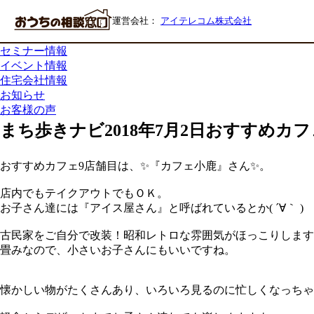
まち歩きナビ
運営会社：
アイテレコム株式会社
家づくり豆知識
現地リポート隊
セミナー情報
イベント情報
住宅会社情報
お知らせ
お客様の声
まち歩きナビ
2018年7月2日
おすすめカフ
おすすめカフェ9店舗目は、✨『カフェ小鹿』さん✨。
店内でもテイクアウトでもＯＫ。
お子さん達には『アイス屋さん』と呼ばれているとか( ´∀｀ )
古民家をご自分で改装！昭和レトロな雰囲気がほっこりします
畳みなので、小さいお子さんにもいいですね。
懐かしい物がたくさんあり、いろいろ見るのに忙しくなっちゃ