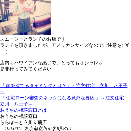
スムージーとランチのお店です。
ランチを頂きましたが、アメリカンサイズなのでご注意を( ´∀
｀ )
店内もハワイアンな感じで、とってもオシャレ♡
是非行ってみてください。
『 家を建てるタイミングとは？』～注文住宅 立川 八王子
～
『 住宅ローン審査のネックになる意外な要因 』～注文住宅
立川 八王子～
おうちの相談窓口とは
おうちの相談窓口
ららぽーと立川立飛店
〒190-0015 東京都立川市泉町935-1