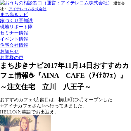
運営会
社：
アイテレコム株式会社
まち歩きナビ
家づくり豆知識
現地リポート隊
セミナー情報
イベント情報
住宅会社情報
お知らせ
お客様の声
まち歩きナビ
2017年11月14日
おすすめカ
フェ情報☕『AINA CAFE（ｱｲﾅｶﾌｪ）』
～注文住宅 立川 八王子～
おすすめカフェ3店舗目は、横山町に8月オープンした
✨アイナカフェさん✨へ行ってきました。
HELLO❕と英語でお出迎え。