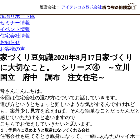
まち歩きナビ
運営会社：
アイテレコム株式会社
家づくり豆知識
現地リポート隊
セミナー情報
イベント情報
住宅会社情報
お知らせ
お客様の声
家づくり豆知識
2020年8月17日
家づくり
に大切なこと。 シリーズ④ ～立川
国立 府中 調布 注文住宅～
皆さんこんにちは。
今回は住宅会社の選び方についてお話していきます。
選び方というとちょっと難しいような気がするんですけれど
も、案外少し見方を変えれば、そんな簡単なことだったんだと
感じていただけると思いますので
こちらでお伝えしていきたいと思います。
１．予算内に収めようと親身になってくれる会社
住宅会社も建てるとき親身になって、一緒にあなたのマイホー