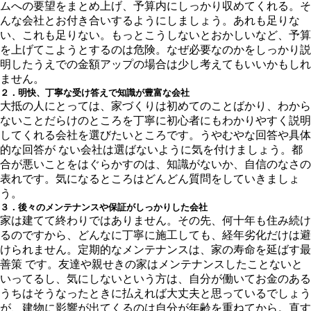
ムへの要望をまとめ上げ、予算内にしっかり収めてくれる。そ
んな会社とお付き合いするようにしましょう。あれも足りな
い、これも足りない。もっとこうしないとおかしいなど、予算
を上げてこようとするのは危険。なぜ必要なのかをしっかり説
明したうえでの金額アップの場合は少し考えてもいいかもしれ
ません。
２．明快、丁寧な受け答えで知識が豊富な会社
大抵の人にとっては、家づくりは初めてのことばかり、わから
ないことだらけのところを丁寧に初心者にもわかりやすく説明
してくれる会社を選びたいところです。うやむやな回答や具体
的な回答が ない会社は選ばないように気を付けましょう。都
合が悪いことをはぐらかすのは、知識がないか、自信のなさの
表れです。気になるところはどんどん質問をしていきましょ
う。
３．後々のメンテナンスや保証がしっかりした会社
家は建てて終わりではありません。その先、何十年も住み続け
るのですから、どんなに丁寧に施工しても、経年劣化だけは避
けられません。定期的なメンテナンスは、家の寿命を延ばす最
善策 です。友達や親せきの家はメンテナンスしたことないと
いってるし、気にしないという方は、自分が働いてお金のある
うちはそうなったときに払えれば大丈夫と思っているでしょう
が、建物に影響が出てくるのは自分が年齢を重ねてから。直す