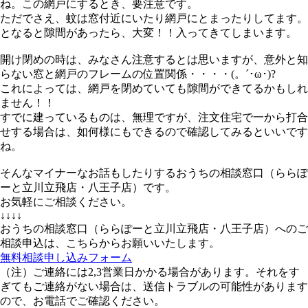
ね。この網戸にするとき、要注意です。
ただでさえ、蚊は窓付近にいたり網戸にとまったりしてます。
となると隙間があったら、大変！！入ってきてしまいます。
開け閉めの時は、みなさん注意するとは思いますが、意外と知
らない窓と網戸のフレームの位置関係・・・・(。´･ω･)?
これによっては、網戸を閉めていても隙間ができてるかもしれ
ません！！
すでに建っているものは、無理ですが、注文住宅で一から打合
せする場合は、如何様にもできるので確認してみるといいです
ね。
そんなマイナーなお話もしたりするおうちの相談窓口（ららぽ
ーと立川立飛店・八王子店）です。
お気軽にご相談ください。
↓↓↓↓
おうちの相談窓口（ららぽーと立川立飛店・八王子店）へのご
相談申込は、こちらからお願いいたします。
無料相談申し込みフォーム
（注）ご連絡には2,3営業日かかる場合があります。それをす
ぎてもご連絡がない場合は、送信トラブルの可能性があります
ので、お電話でご確認ください。