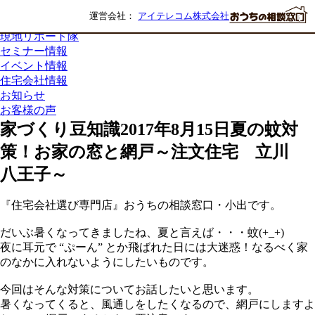
まち歩きナビ
運営会社：
アイテレコム株式会社
家づくり豆知識
現地リポート隊
セミナー情報
イベント情報
住宅会社情報
お知らせ
お客様の声
家づくり豆知識
2017年8月15日
夏の蚊対
策！お家の窓と網戸～注文住宅 立川
八王子～
『住宅会社選び専門店』おうちの相談窓口・小出です。
だいぶ暑くなってきましたね、夏と言えば・・・蚊(+_+)
夜に耳元で “ぷーん” とか飛ばれた日には大迷惑！なるべく家
のなかに入れないようにしたいものです。
今回はそんな対策についてお話したいと思います。
暑くなってくると、風通しをしたくなるので、網戸にしますよ