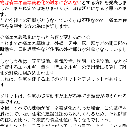
物は
省エネ基準義務化の対象に含めない
とする方針を発表しま
した。まだ確定ではありませんが、ほぼ延期になると思われま
す。
ただ今後この延期がどうなっていくかは不明なので、省エネ住
宅を希望する方の為にお話します。
◇省エネ義務化になったら何が変わるの？◇
これまでの省エネ基準は、外壁、天井、床、窓などの開口部の
断熱性、日射遮蔽性など住宅の外枠部分が対象となっていまし
た。
しかし今後は、暖房設備、換気設備、照明、給湯設備、などが
消費するエネルギー量を一時エネルギーの使用量に換算して評
価の対象に組み込まれます。
これは、住宅を建てる上でのメリットとデメリットがありま
す。
メリットは、住宅の暖房効率が上がる事で光熱費が抑えられる
事ですね。
今後、すべての建物が省エネ義務化となった場合、この基準を
満たしていない住宅の建設は認められなくなるため、それ以前
の住宅と比べ、将来的な資産価値は高くなるでしょう。
デメリットは、コストが上がってしまう事でしょう。また太陽