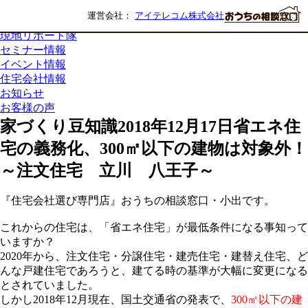
まち歩きナビ
運営会社：
アイテレコム株式会社
家づくり豆知識
現地リポート隊
セミナー情報
イベント情報
住宅会社情報
お知らせ
お客様の声
家づくり豆知識
2018年12月17日
省エネ住
宅の義務化、300㎡以下の建物は対象外！
～注文住宅 立川 八王子～
『住宅会社選び専門店』おうちの相談窓口・小出です。
これからの住宅は、「省エネ住宅」が最低条件になる事知って
いますか？
2020年から、注文住宅・分譲住宅・建売住宅・建替え住宅、ど
んな戸建住宅であろうと、建てる時の基準が大幅に変更になる
とされていました。
しかし2018年12月現在、国土交通省の発表で、
300㎡以下の建