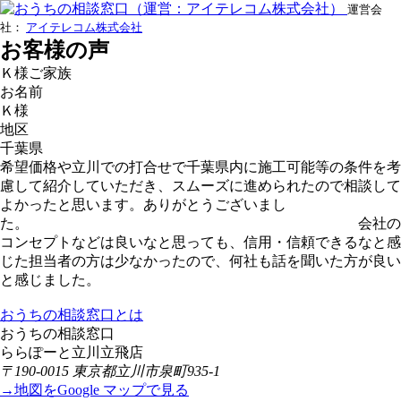
運営会
社：
アイテレコム株式会社
お客様の声
Ｋ様ご家族
お名前
Ｋ様
地区
千葉県
希望価格や立川での打合せで千葉県内に施工可能等の条件を考
慮して紹介していただき、スムーズに進められたので相談して
よかったと思います。ありがとうございまし
た。 会社の
コンセプトなどは良いなと思っても、信用・信頼できるなと感
じた担当者の方は少なかったので、何社も話を聞いた方が良い
と感じました。
おうちの相談窓口とは
おうちの相談窓口
ららぽーと立川立飛店
〒190-0015 東京都立川市泉町935-1
→地図をGoogle マップで見る