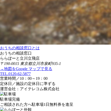
おうちの相談窓口とは
おうちの相談窓口
ららぽーと立川立飛店
〒190-0015 東京都立川市泉町935-1
→地図をGoogle マップで見る
TEL.0120-62-5877
営業時間／10：00～19：00
定休日／施設の定休日に準ずる
運営会社：アイテレコム株式会社
駐車場完備
ご相談された方へ駐車場1日無料券を進呈