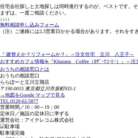
住宅会社探しと土地探しは同時進行するのが、ベストです。そ
まずは、一度ご相談ください。
↓↓↓↓
無料相談申し込みフォーム
（注）ご連絡には2,3営業日かかる場合があります。それを
『 建替えか？リフォームか？』～注文住宅 立川 八王子～
おすすめカフェ情報☕『Khazana Coffee（ｶｻﾞｰﾅｺｰﾋｰ）
おうちの相談窓口とは
おうちの相談窓口
ららぽーと立川立飛店
〒190-0015 東京都立川市泉町935-1
→地図をGoogle マップで見る
TEL.0120-62-5877
営業時間／10：00～19：00
定休日／施設の定休日に準ずる
運営会社：アイテレコム株式会社
駐車場完備