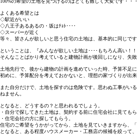
100%の希望の土地を見つけるのはとても難しく大変です・・
よくある希望とは
◇駅近がいい
◇八王子あるあるの・坂はﾁｮﾄ････
◇スーパーが近く
等々、皆さんが欲しいと思う住宅の土地は、基本的に同じです
ということは、『みんなが欲しい土地は････もちろん高い！
そんなことばかり考えていると建物計画が後回しになり、失敗に至
土地先行で、後から建物の計画を進めていった時、予算不足に
初めに、予算配分を考えておかないと、理想の家づくりが出来な
また自分だけで、土地を探すのは危険です。思わぬ工事がいる
ねません。
となると、どうするの？と思われるでしょう。
・自分で探してきた土地は、契約する前に住宅会社に見てもら
・住宅会社の方に探してもらう。
住宅のご希望をうかがってから、土地を見ていきますから、「
となると、ある程度ハウスメーカー・工務店の候補を絞って、