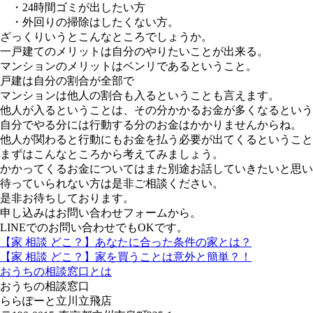
・24時間ゴミが出したい方
・外回りの掃除はしたくない方。
ざっくりいうとこんなところでしょうか。
一戸建てのメリットは自分のやりたいことが出来る。
マンションのメリットはベンリであるということ。
戸建は自分の割合が全部で
マンションは他人の割合も入るということも言えます。
他人が入るということは、その分かかるお金が多くなるという
自分でやる分には行動する分のお金はかかりませんからね。
他人が関わると行動にもお金を払う必要が出てくるということ
まずはこんなところから考えてみましょう。
かかってくるお金についてはまた別途お話していきたいと思い
待っていられない方は是非ご相談ください。
是非お待ちしております。
申し込みはお問い合わせフォームから。
LINEでのお問い合わせでもOKです。
【家 相談 どこ？】あなたに合った条件の家とは？
【家 相談 どこ？】家を買うことは意外と簡単？！
おうちの相談窓口とは
おうちの相談窓口
ららぽーと立川立飛店