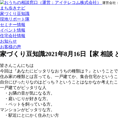
運営会社
まち歩きナビ
家づくり豆知識
現地リポート隊
セミナー情報
イベント情報
住宅会社情報
お知らせ
お客様の声
家づくり豆知識
2021年8月16日
【家 相談
皆さんこんにちは
今回は『あなたにピッタリなおうちの種類は？』ということで
住み家の種類とは言っても、一戸建てか、集合住宅かというこ
自分にぴったりなのはどっち？ということはなかなか考えたこ
一戸建てがピッタリな人
・お隣の音が気になる方。
・庭いじりが好きな方。
・ペットを飼っている方。
マンションがピッタリな方。
・駅近にとにかく住みたい方