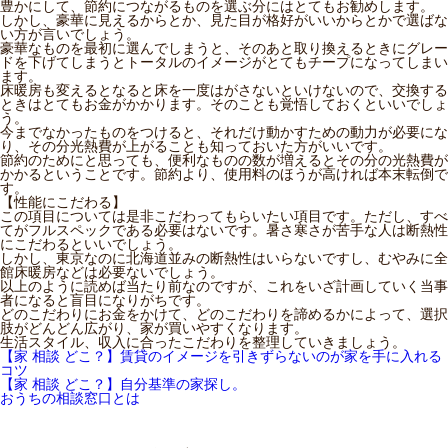
豊かにして、節約につながるものを選ぶ分にはとてもお勧めします。
しかし、豪華に見えるからとか、見た目が格好がいいからとかで選ばな
い方が言いでしょう。
豪華なものを最初に選んでしまうと、そのあと取り換えるときにグレー
ドを下げてしまうとトータルのイメージがとてもチープになってしまい
ます。
床暖房も変えるとなると床を一度はがさないといけないので、交換する
ときはとてもお金がかかります。そのことも覚悟しておくといいでしょ
う。
今までなかったものをつけると、それだけ動かすための動力が必要にな
り、その分光熱費が上がることも知っておいた方がいいです。
節約のためにと思っても、便利なものの数が増えるとその分の光熱費が
かかるということです。節約より、使用料のほうが高ければ本末転倒で
す。
【性能にこだわる】
この項目については是非こだわってもらいたい項目です。ただし、すべ
てがフルスペックである必要はないです。暑さ寒さが苦手な人は断熱性
にこだわるといいでしょう。
しかし、東京なのに北海道並みの断熱性はいらないですし、むやみに全
館床暖房などは必要ないでしょう。
以上のように読めば当たり前なのですが、これをいざ計画していく当事
者になると盲目になりがちです。
どのこだわりにお金をかけて、どのこだわりを諦めるかによって、選択
肢がどんどん広がり、家が買いやすくなります。
生活スタイル、収入に合ったこだわりを整理していきましょう。
【家 相談 どこ？】賃貸のイメージを引きずらないのが家を手に入れる
コツ
【家 相談 どこ？】自分基準の家探し。
おうちの相談窓口とは