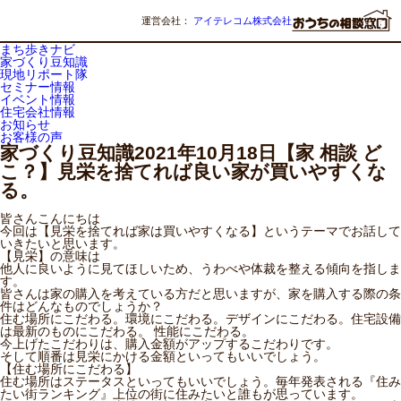
運営会社：
アイテレコム株式会社
まち歩きナビ
家づくり豆知識
現地リポート隊
セミナー情報
イベント情報
住宅会社情報
お知らせ
お客様の声
家づくり豆知識
2021年10月18日
【家 相談 ど
こ？】見栄を捨てれば良い家が買いやすくな
る。
皆さんこんにちは
今回は【見栄を捨てれば家は買いやすくなる】というテーマでお話して
いきたいと思います。
【見栄】の意味は
他人に良いように見てほしいため、うわべや体裁を整える傾向を指しま
す。
皆さんは家の購入を考えている方だと思いますが、家を購入する際の条
件はどんなものでしょうか？
住む場所にこだわる。環境にこだわる。デザインにこだわる。住宅設備
は最新のものにこだわる。 性能にこだわる。
今上げたこだわりは、購入金額がアップするこだわりです。
そして順番は見栄にかける金額といってもいいでしょう。
【住む場所にこだわる】
住む場所はステータスといってもいいでしょう。毎年発表される『住み
たい街ランキング』上位の街に住みたいと誰もが思っています。