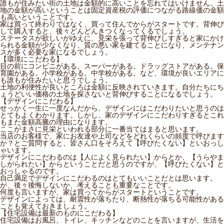
誰もが住みたい街の土地は金額的に高いことを忘れてはいけません。土
地の金額が高いということは固定資産税の評価につながる路線価の金額
も高いということです。
家は買って終わりではなく、買って住んでからがスタートです。背伸び
して購入すると、後々どんどんきつくなってくるでしょう。
ステータスが欲しいがゆえに、見栄を張って背伸びしすぎると家にかけ
られる金額が少なくなり、質の悪い家を建てることになり、メンテナン
スが多く必要な家になるでしょう。
【環境にこだわる】
目の前にコンビニがある。スーパーがある。ドラッグストアがある。保
育園がある。小学校がある。中学校がある。など、環境が良いエリアに
も誰もが住みたいと思うでしょう。
土地の利便性が良いところは金額に反映されていきます。自分たちにち
ょうどいい価格の土地を探さないと背伸びすることになるでしょう。
【デザインにこだわる】
せっかく一生に一度なんだから、デザインにはこだわりたいと思うのは
とてもよくわかります。しかし、家のデザインにこだわりすぎるとこれ
もまた金額高騰の理由になります。
ここがまさに見栄といわれる部分に一番当てはまると思います。
当店のお客様で、家にお友達や上司などをどれくらいの頻度で呼びます
か？とご質問すると、皆さん口をそろえて【呼びたくない】といおっし
ゃいます。
デザインにこだわるのは【人によく見られたい】からとか、【うらやま
しがられたい】からということだと思うのですが、【呼びたくない】と
おっしゃるのです。
自己満足でデザインにこだわるのはとてもいいことだとは思います。
が、後々後悔しないか、考えることも重要なことです。
何度も言いますが、家は買ってからがスタートということです。
デザインによっては、耐震性が落ちたり、断熱性が落ちる可能性がある
ことも覚えておきましょう。
【住宅設備は最新のものにこだわる】
住宅設備はお風呂、トイレ、キッチンなどのことを言いますが、生活を