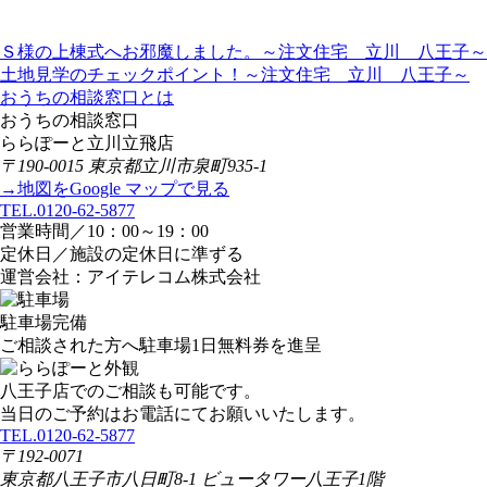
Ｓ様の上棟式へお邪魔しました。～注文住宅 立川 八王子～
土地見学のチェックポイント！～注文住宅 立川 八王子～
おうちの相談窓口とは
おうちの相談窓口
ららぽーと立川立飛店
〒190-0015 東京都立川市泉町935-1
→地図をGoogle マップで見る
TEL.0120-62-5877
営業時間／10：00～19：00
定休日／施設の定休日に準ずる
運営会社：アイテレコム株式会社
駐車場完備
ご相談された方へ駐車場1日無料券を進呈
八王子店でのご相談も可能です。
当日のご予約はお電話にてお願いいたします。
TEL.0120-62-5877
〒192-0071
東京都八王子市八日町8-1 ビュータワー八王子1階