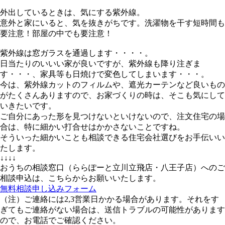
外出しているときは、気にする紫外線。
意外と家にいると、気を抜きがちです。洗濯物を干す短時間も
要注意！部屋の中でも要注意！
紫外線は窓ガラスを通過します・・・・。
日当たりのいいい家が良いですが、紫外線も降り注ぎま
す・・・、家具等も日焼けで変色してしまいます・・・。
今は、紫外線カットのフィルムや、遮光カーテンなど良いもの
がたくさんありますので、お家づくりの時は、そこも気にして
いきたいです。
ご自分にあった形を見つけないといけないので、注文住宅の場
合は、特に細かい打合せはかかさないことですね。
そういった細かいことも相談できる住宅会社選びをお手伝いい
たします。
↓↓↓↓
おうちの相談窓口（ららぽーと立川立飛店・八王子店）へのご
相談申込は、こちらからお願いいたします。
無料相談申し込みフォーム
（注）ご連絡には2,3営業日かかる場合があります。それをす
ぎてもご連絡がない場合は、送信トラブルの可能性があります
ので、お電話でご確認ください。