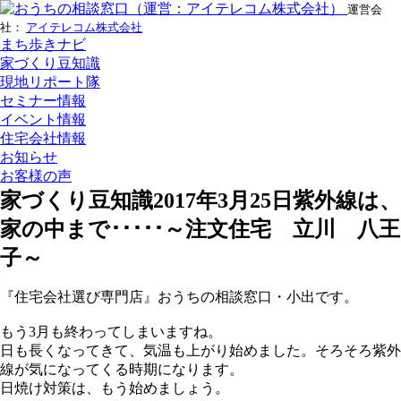
運営会
社：
アイテレコム株式会社
まち歩きナビ
家づくり豆知識
現地リポート隊
セミナー情報
イベント情報
住宅会社情報
お知らせ
お客様の声
家づくり豆知識
2017年3月25日
紫外線は、
家の中まで･････～注文住宅 立川 八王
子～
『住宅会社選び専門店』おうちの相談窓口・小出です。
もう3月も終わってしまいますね。
日も長くなってきて、気温も上がり始めました。そろそろ紫外
線が気になってくる時期になります。
日焼け対策は、もう始めましょう。