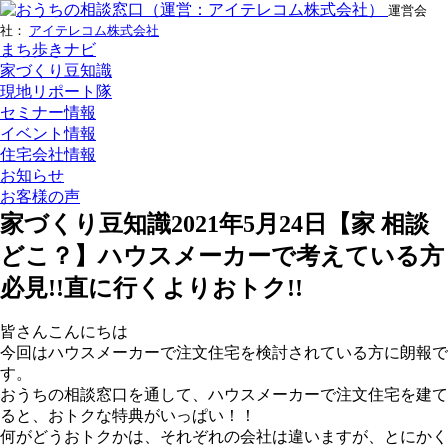
運営会
社：
アイテレコム株式会社
まち歩きナビ
家づくり豆知識
現地リポート隊
セミナー情報
イベント情報
住宅会社情報
お知らせ
お客様の声
家づくり豆知識
2021年5月24日
【家 相談
どこ？】ハウスメーカーで考えている方
必見!!直に行くよりおトク!!
皆さんこんにちは
今回はハウスメーカーで注文住宅を検討されている方に朗報で
す。
おうちの相談窓口を通して、ハウスメーカーで注文住宅を建て
ると、おトクな特典がいっぱい！！
何がどうおトクかは、それぞれの会社は違いますが、とにかく