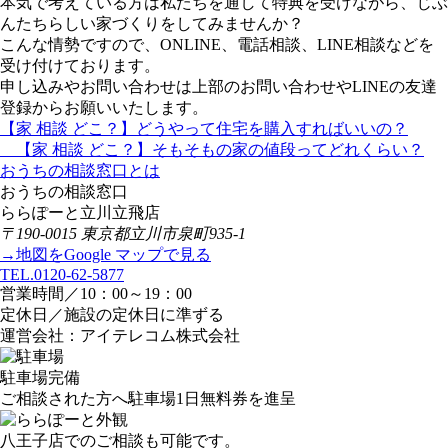
本気で考えている方は私たちを通して特典を受けながら、じぶ
んたちらしい家づくりをしてみませんか？
こんな情勢ですので、ONLINE、電話相談、LINE相談などを
受け付けております。
申し込みやお問い合わせは上部のお問い合わせやLINEの友達
登録からお願いいたします。
【家 相談 どこ？】どうやって住宅を購入すればいいの？
【家 相談 どこ？】そもそもの家の値段ってどれくらい？
おうちの相談窓口とは
おうちの相談窓口
ららぽーと立川立飛店
〒190-0015 東京都立川市泉町935-1
→地図をGoogle マップで見る
TEL.0120-62-5877
営業時間／10：00～19：00
定休日／施設の定休日に準ずる
運営会社：アイテレコム株式会社
駐車場完備
ご相談された方へ駐車場1日無料券を進呈
八王子店でのご相談も可能です。