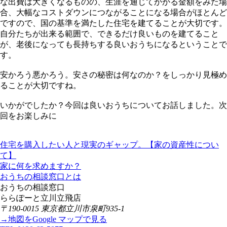
な出費は大きくなるものの、生涯を通じてかかる金額をみた場
合、大幅なコストダウンにつながることになる場合がほとんど
ですので、国の基準を満たした住宅を建てることが大切です。
自分たちが出来る範囲で、できるだけ良いものを建てること
が、老後になっても長持ちする良いおうちになるということで
す。
安かろう悪かろう。安さの秘密は何なのか？をしっかり見極め
ることが大切ですね。
いかがでしたか？今回は良いおうちについてお話しました。次
回をお楽しみに
住宅を購入したい人と現実のギャップ。【家の資産性につい
て】
家に何を求めますか？
おうちの相談窓口とは
おうちの相談窓口
ららぽーと立川立飛店
〒190-0015 東京都立川市泉町935-1
→地図をGoogle マップで見る