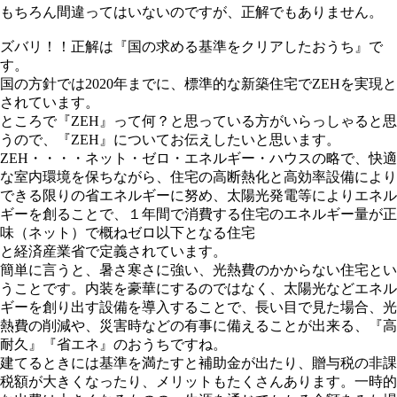
もちろん間違ってはいないのですが、正解でもありません。
ズバリ！！正解は『国の求める基準をクリアしたおうち』で
す。
国の方針では2020年までに、標準的な新築住宅でZEHを実現と
されています。
ところで『ZEH』って何？と思っている方がいらっしゃると思
うので、『ZEH』についてお伝えしたいと思います。
ZEH・・・・ネット・ゼロ・エネルギー・ハウスの略で、快適
な室内環境を保ちながら、住宅の⾼断熱化と⾼効率設備により
できる限りの省エネルギーに努め、太陽光発電等によりエネル
ギーを創ることで、１年間で消費する住宅のエネルギー量が正
味（ネット）で概ねゼロ以下となる住宅
と経済産業省で定義されています。
簡単に言うと、暑さ寒さに強い、光熱費のかからない住宅とい
うことです。内装を豪華にするのではなく、太陽光などエネル
ギーを創り出す設備を導入することで、長い目で見た場合、光
熱費の削減や、災害時などの有事に備えることが出来る、『高
耐久』『省エネ』のおうちですね。
建てるときには基準を満たすと補助金が出たり、贈与税の非課
税額が大きくなったり、メリットもたくさんあります。一時的